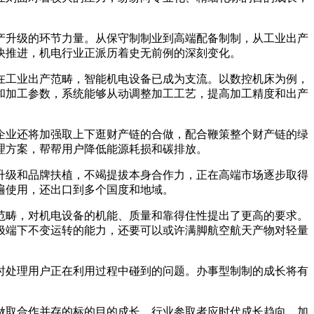
升级的环节力量。从保守制制业到高端配备制制，从工业出产
快推进，机电行业正派历着史无前例的深刻变化。
工业出产范畴，智能机电设备已成为支流。以数控机床为例，
和加工参数，系统能够从动调整加工工艺，提高加工精度和出产
业还将加强取上下逛财产链的合做，配合鞭策整个财产链的绿
理方案，帮帮用户降低能源耗损和碳排放。
级和品牌扶植，不竭提拔本身合作力，正在高端市场逐步取得
遍使用，还出口到多个国度和地域。
畴，对机电设备的机能、质量和靠得住性提出了更高的要求。
极端下不变运转的能力，还要可以或许满脚航空航天产物对轻量
处理用户正在利用过程中碰到的问题。办事型制制的成长将有
取合作并存的标的目的成长。行业参取者应时代成长趋向，加