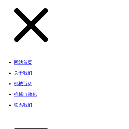
网站首页
关于我们
机械百科
机械自动化
联系我们