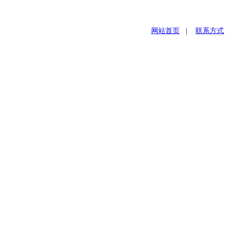
网站首页
|
联系方式