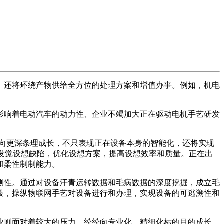
还将环绕产物供给全方位的处理方案和增值办事。例如，机电
响着电动汽车的动力性、企业不竭加大正在驱动电机手艺研发
将向更深条理成长，不只表现正在设备本身的智能化，还将实现
前发觉设想缺陷，优化设想方案，提高设想效率和质量。正在出
和柔性制制能力。
性。通过对设备汗青运转数据和毛病数据的深度挖掘，成立毛
段，操纵物联网手艺对设备进行和办理，实现设备的可逃溯性和
则面对着较大的压力，纷纷向专业化、精细化标的目的成长，