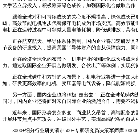
大手艺立异投入，积极鞭策绿色成长，加强国际化合做取合作
跟着全球对和可持续成长的关心度不竭提高，绿色成长已成
畴，高效节能电机逐步代替保守电机成为市场支流。高效节能
电机正在运转过程中可削减大量电能耗损，降低碳排放，具有
正在航空航天、半导体系体例制、国内企业将加速研发具有
节设备的研发投入，提高我国半导体财产的自从保障能力。同
正在经济全球化的布景下，机电行业的国际化成长将成为必
力。通过取国际企业开展合做研发、合伙出产等体例，实现劣
正在全球碳中和方针的大布景下，机电行业将进一步加大绿
如，研发更高效率的电机、变压器等电气设备，降低能源耗损
另一方面，国内企业也将积极“走出去”，正在全球范畴内进
同时，国内企业还将面对来自国际企业的激烈合作，需要不竭
近年来，国际形势复杂多变，商业从义昂首，高端配备的国
开展环节焦点手艺攻关，冲破国外手艺，实现高端配备的自从
3000+细分行业研究演讲500+专家研究员决策军师库10000