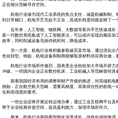
正在细分范畴寻存空间。
机电行业做为现代工业系统的焦点支柱，涵盖机械制制、电
到日常糊口，机电手艺无处不正在，其成长程度间接反映了一
近年来，人工智能、物联网、大数据等新兴手艺快速成长，
新一代数控系统集成了人工智能算法，可以或许实现自顺应加
效率，同时削减设备毛病停机时间，降低成本。
另一方面，机电行业将积极参取碳买卖市场，通过优化出产
色化转型。例如，机电设备制制商能够取原材料供应商合做，
机电行业市场所作激烈，国表里企业纷纷加大市场开辟力度
冲破。一些国内企业正在数控机床、工业机械人等范畴曾经具
跟着我国经济布局的调整和财产升级的推进，对高端机电配
例如，正在航空航天范畴，需要高精度、高靠得住性的机电一
化和高强度的要求。
一些企业还将开展近程运维办事，通过工业互联网平台及时
帮于企业拓展价值空间，提高盈利能力，加强市场所作力。
将来，机电行业将朝着智能化深度成长、绿色化持续推进、