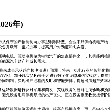
26年)
从保守的产物制制向办事型制制转型。企业不只供给机电产物，
设备升级等一坐式办事，提高用户对劲度和忠实度。
动电机、驱动电机做为电动汽车的焦点部件之一，其机能间接影
新能源汽车财产的成长需求。
研及将来成长示状趋向预测演讲》预测，将来，机电行业的智能化
(VR)、加强现实(AR)等手艺进行数字化设想和仿实模仿，提
协同制制，实现出产过程的及时和智能安排，提超出跨越产效率
运转数据进行及时采集和阐发，实现设备的智能毛病诊断和预测
，避免设备毛病停机形成的出产丧失。正在设备报废收受接管阶
购沉组等体例不竭扩大规模，提高市场拥有率。而一些中小企业