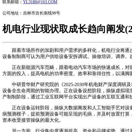
联系邮箱：
YL3180@163.COM
公司地址：吉林市吉长南线98号
机电行业现状取成长趋向阐发(20
跟着市场所作的加剧和用户需求的多样化，机电行业将逐步
设备制制商可认为用户供给设备安拆调试、操做培训、调养、
正在新能源汽车范畴，跟着电动汽车市场的快速成长，对驱
方面的投入，提高电机的功率密度、效率和靠得住性，以满脚
中研普华财产研究院的《2025-2030年机电财产深度调
设备全生命周期的智能办理。正在设备设想阶段，操纵虚拟现实
产制制阶段，通过工业互联网平台实现出产设备的互联互通和
正在设备运转阶段，操纵大数据阐发和人工智能手艺对设备
病预测模子，提前预测设备可能呈现的毛病，并及时放置打算
资本收受接管操纵的最大化。
另一方面，行业集中度逐渐提高。资金和品牌劣势，通过并