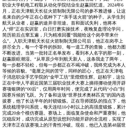
职业大学机电工程取从动化学院结业生赵赢回忆道。2024年6
月，正在天津航天长征火箭制制无限公司的参不雅进修，让这
名来自的少年正在心底种下了“亲手送火箭”的种子。从学生到
航天从业者，赵赢的途并非坦途。首和面试失利，他将本
人“焊”正在实训室，白日打磨实操技术，夜晚复盘理论学问，
简历前后点窜五遍，只为精准回覆“我能给这个岗亭带来什
么”。入职天津航天长征火箭制制无限公司后，他正在岗亭上
拼尽全力，每一个零件的拆卸、每一道工序的查验，他都力图
不断改进。当第一批转正名单发布，看到本人名字的那一刻，
赵赢眼眶潮湿。“从草原少年到航天新人，这条我走了两年，
每一步都不轻松，但每一步都正在不竭冲破，我终究成为本人
等候的容貌。”毫厘之间的苦守，同样的匠心，也正在天津电
子消息职业手艺学院的“金甲工坊”里熠熠生辉。赵柏宇，这位
正在中华人平易近国第三届职业技术大赛上摘得挪动使用开辟
赛项银牌的“00后”，仅用两年时间，便完成了从代码“小白”到
国赛斥候的飞跃。为了备和这场“世界技术奥林匹克”的国内选
拔赛，他了长达半年的封锁锻炼。正在导师团队的指点下，他
系统梳理学问系统，每天连结10小时以上的高强度锻炼，累计
完成20余个模仿赛题。赛场上，面临复杂使命和严重赛制，他
沉稳应对，成功完成从原型设想到功能开辟的全流程，实现了
天津市正在该赛项上的汗青性冲破。现在，他已入选第48届世