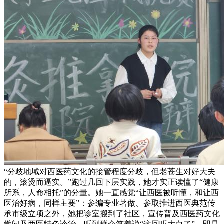
“分歧地域对西医药文化的接管程度分歧，但老苍生对好大夫
的，滚烫而逼实。”跑过几回下层实践，她才实正读懂了“健康
所系，人命相托”的分量。她一直感觉“让西医被听懂，和让西
医治好病，同样主要”：参编专业著做、参取推进西医典范传
承市级立项之外，她把诊室搬到了社区，宣传普及西医药文化