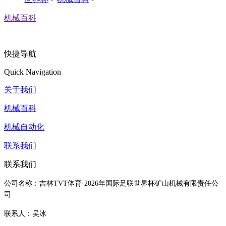
机械百科
快捷导航
Quick Navigation
关于我们
机械百科
机械自动化
联系我们
联系我们
公司名称：吉林TVT体育·2026年国际足联世界杯矿山机械有限责任公
司
联系人：吴冰