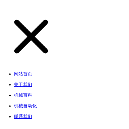
网站首页
关于我们
机械百科
机械自动化
联系我们