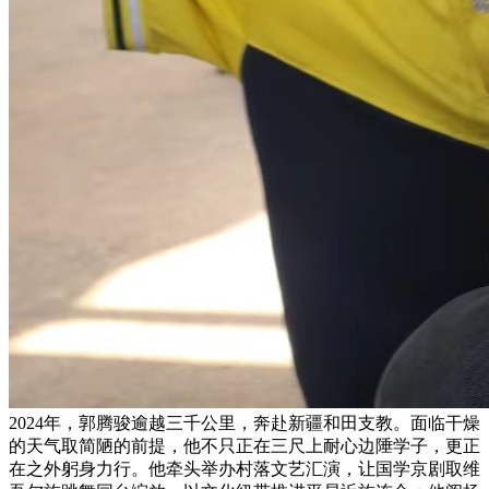
2024年，郭腾骏逾越三千公里，奔赴新疆和田支教。面临干燥
的天气取简陋的前提，他不只正在三尺上耐心边陲学子，更正
在之外躬身力行。他牵头举办村落文艺汇演，让国学京剧取维