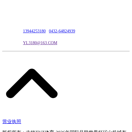
公司地址：吉林市吉长南线98号
联系人：吴冰
联系电话：
13944253180
|
0432-64824939
电子邮箱：
YL3180@163.COM
营业执照