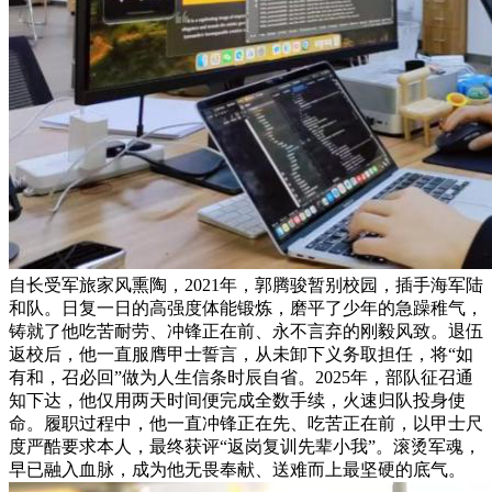
自长受军旅家风熏陶，2021年，郭腾骏暂别校园，插手海军陆
和队。日复一日的高强度体能锻炼，磨平了少年的急躁稚气，
铸就了他吃苦耐劳、冲锋正在前、永不言弃的刚毅风致。退伍
返校后，他一直服膺甲士誓言，从未卸下义务取担任，将“如
有和，召必回”做为人生信条时辰自省。2025年，部队征召通
知下达，他仅用两天时间便完成全数手续，火速归队投身使
命。履职过程中，他一直冲锋正在先、吃苦正在前，以甲士尺
度严酷要求本人，最终获评“返岗复训先辈小我”。滚烫军魂，
早已融入血脉，成为他无畏奉献、送难而上最坚硬的底气。