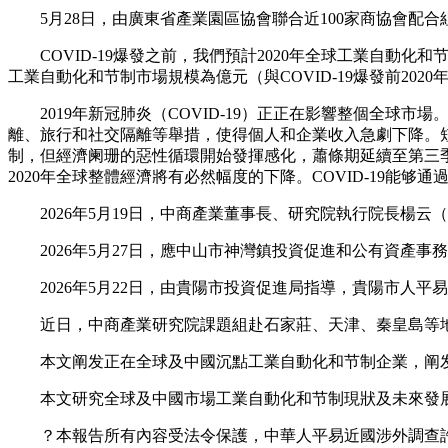
5月28日，由廣東省產業園區協會聯合近100家商協會配合組
COVID-19爆發之前，我們預計2020年全球工業自動化和节
工業自動化和节制市場規模為億元（與COVID-19爆發前2020
2019年新冠肺炎（COVID-19）正正在影響整個全球
離、旅行和社交隔離等舉措，使得個人和企業收入急劇下降。
制，但經濟阑珊的惡性循環開始發揮感化，蕭條期延續至第三
2020年全球整體經濟將有必然幅度的下降。COVID-19
2026年5月19日，中商產業董事長、研究院執行院長楊云
2026年5月27日，應中山市神灣鎮投資促進和公有資產事
2026年5月22日，由貴陽市投資促進局指導，貴陽市人平
近日，中商產業研究院課題組赴石家莊、天津、秦皇島等地
本文阐发正在全球及中國沉點工業自動化和节制企業，阐发
本文研究全球及中國市場工業自動化和节制現狀及未來發展
？本報告所有內容受法令保護，中華人平易近國涉外調查許可