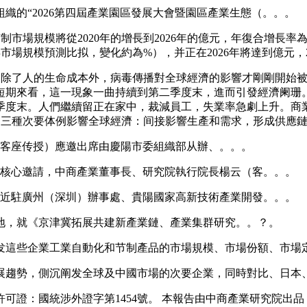
織的“2026第四屆產業園區發展大會暨園區產業生態（。。。
制市場規模將從2020年的增長到2026年的億元，年復合增長率為%
年市場規模預測比拟，變化約為%），并正在2026年將達到億元，202
市場。除了人的生命成本外，病毒傳播對全球經濟的影響才剛剛開
短期來看，這一現象一曲持續到第二季度末，進而引發經濟阑珊
季度末。人們繼續留正在家中，裁減員工，失業率急劇上升。商
能够通過三種次要体例影響全球經濟：间接影響生產和需求，形成供
（客座传授）應邀出席由慶陽市委組織部从辦、。。。
務核心邀請，中商產業董事長、研究院執行院長楊云（客。。。
易近駐廣州（深圳）辦事處、貴陽國家高新技術產業開發。。。
，就《京津冀拓展共建新產業鏈、產業集群研究。。？。
這些企業工業自動化和节制產品的市場規模、市場份額、市場
趨勢，側沉阐发全球及中國市場的次要企業，同時對比、日本、
證：國統涉外證字第1454號。 本報告由中商產業研究院出品