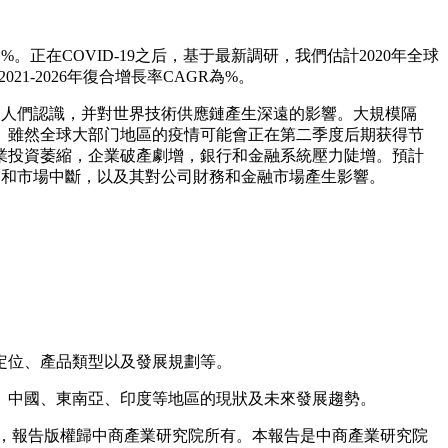
。正在COVID-19之后，基于最新調研，我們估計2020年全球
1-2026年復合增長率CAGR為%。
始被人們認識，并對世界技術供應鏈產生深遠的影響。大規模隔
。雖然全球大部门地區的疫情可能會正在第二季度后期获得节
業投資萎縮，企業破產劇增，銀行和金融系統壓力陡增。預計
應鏈和市場中斷，以及其對公司財務和金融市場產生影響。
定位、產品類型以及發展規劃等。
中國、東南亞、印度等地區的現狀及未來發展趨勢。
，報告版權歸中商產業研究院所有。本報告是中商產業研究院