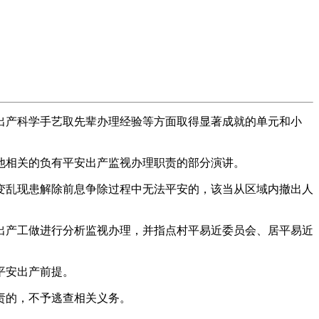
产科学手艺取先辈办理经验等方面取得显著成就的单元和小
相关的负有平安出产监视办理职责的部分演讲。
乱现患解除前息争除过程中无法平安的，该当从区域内撤出人
产工做进行分析监视办理，并指点村平易近委员会、居平易近
平安出产前提。
责的，不予逃查相关义务。