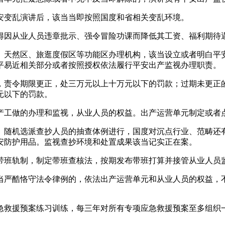
变乱演讲后，该当当即按照国度和省相关变乱环境。
因从业人员违章批示、强令冒险功课而降低其工资、福利期待
天然区、旅逛度假区等功能区办理机构，该当设立或者明白平安
平易近相关部分或者按照授权依法履行平安出产监视办理职责。
责令期限更正，处三万元以上十万元以下的罚款；过期未更正的
元以下的罚款。
工做的办理和监视，从业人员的权益。出产运营单元制定或者点
随机选派查抄人员的抽查体例进行，国度对沉点行业、范畴还有
安防护用品。监视查抄环境和处置成果该当记实正在案。
班轨制，制定带班查核法，按期发布带班打算并接管从业人员
严酷恪守法令律例的，依法出产运营单元和从业人员的权益，不
救援预案练习训练，每三年对所有专项应急救援预案至多组织一