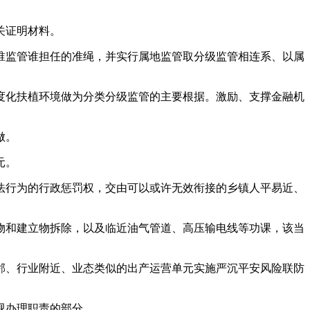
。
关证明材料。
监管谁担任的准绳，并实行属地监管取分级监管相连系、以属
化扶植环境做为分类分级监管的主要根据。激励、支撑金融机
做。
元。
行为的行政惩罚权，交由可以或许无效衔接的乡镇人平易近、
和建立物拆除，以及临近油气管道、高压输电线等功课，该当
、行业附近、业态类似的出产运营单元实施严沉平安风险联防
视办理职责的部分。