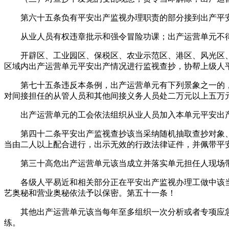
第六十五条负有平安出产监视办理职责的部分接到出产平安
从业人员有权违章批示和强令冒险功课；出产运营单元不得
开辟区、工业园区、保税区、农业示范区、港区、风光区、
区域内出产运营单元平安出产情况进行监视查抄，协帮上级人
第七十五条违反本条例，出产运营单元有下列景象之一的，
对间接担任的从管人员和其他间接义务人员处二万元以上五万
出产运营单元的工会依法组织从业人员加入本单元平安出产
第四十二条平安出产监视查抄该当采纳随机抽取查抄对象、
当由二人以上配合进行，出示无效的行政法律证件，并佩带平
第三十高危出产运营单元该当成立并落实单元担任人现场带
各级人平易近和相关部分正在平安出产监视办理工做中该当
艺奥秘和营业奥秘依法予以保密。第五十一条！
其他出产运营单元该当每年至多组织一次分析或者专项应急
练。