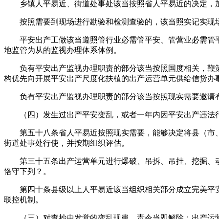
乡镇人平易近、街道处事处该当按照省人平易近的决定，加
按照需要到现场进行勘验和检测查验的，该当照实记实现场
平安出产工做该当遵照管行业必需管平安、管营业必需管平
地监管为从的监视办理体系体例。
负有平安出产监视办理职责的部分该当按照国度相关，鞭策
构优先向开展平安出产尺度化扶植的出产运营单元供给信贷办
负有平安出产监视办理职责的部分该当按照现实需要邀请有
（四）发生过出产平安变乱，或者一年内因平安出产违法行
第五十八条省人平易近按照现实需要，能够决定将县（市、
街道处事处行使，并按期组织评估。
第三十五条出产运营单元进行爆破、吊拆、吊挂、挖掘、动
恪守下列？。
第四十条县级以上人平易近该当组织相关部分成立完美平安
联控机制。
（三）对查抄中发觉的变乱现患，责令当即解除；出产运营