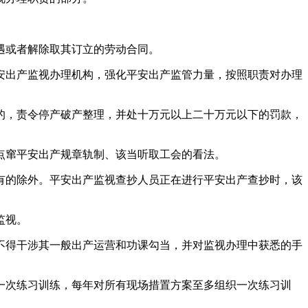
遇或者解除取其订立的劳动合同。
出产监视办理机构，强化平安出产监管力量，按照职责对办理
，责令停产破产整理，并处十万元以上二十万元以下的罚款，
窜平安出产规章轨制、该当听取工会的看法。
的除外。平安出产监视查抄人员正在进行平安出产查抄时，该
监视。
得干涉其一般出产运营和功课勾当，并对监视办理中获悉的手
次练习训练，每年对所有现场措置方案至多组织一次练习训