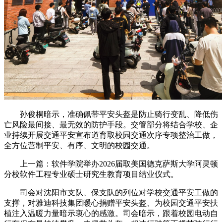
孙俊桐暗示，准确佩带平安头盔是防止骑行变乱、降低伤
亡风险最间接、最无效的防护手段。交管部分将结合学校、企
业持续开展交通平安宣布道育取校园交通次序专项整治工做，
全方位营制平安、有序、文明的校园交通。
上一篇：软件学院举办2026届取美国德克萨斯大学阿灵顿
分校软件工程专业硕士研究生教育项目结业仪式。
司会对沈阳市支队、保支队的列位对学校交通平安工做的
支撑，对雅迪科技集团暖心捐赠平安头盔、为校园交通平安扶
植注入温暖力量暗示衷心的感激。司会暗示，跟着校园电动自