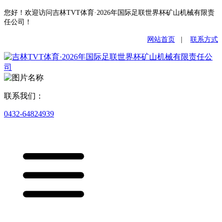
您好！欢迎访问吉林TVT体育·2026年国际足联世界杯矿山机械有限责
任公司！
网站首页
|
联系方式
联系我们：
0432-64824939