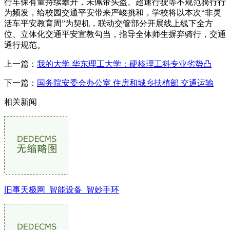
行车保有量持续攀升，未佩带头盔、超速行驶等不规范骑行行
为频发，给校园交通平安带来严峻挑和，学校将以本次“非灵
活车平安教育周”为契机，联动交管部分开展线上线下全方
位、立体化交通平安宣教勾当，指导全体师生摒弃骑行，交通
通行规范。
上一篇：
我的大学 华东理工大学：硬核理工科专业劣势凸
下一篇：
国务院安委会办公室 住房和城乡扶植部 交通运输
相关新闻
旧事天极网_智能设备_智妙手环