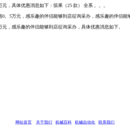
，具体优惠消息如下：缤果（25 款） 全系 。。。
。5万元，感乐趣的伴侣能够到店征询采办，感乐趣的伴侣能
万元，感乐趣的伴侣能够到店征询采办，具体优惠消息如下。
网站首页
|
关于我们
|
机械百科
|
机械自动化
|
联系我们