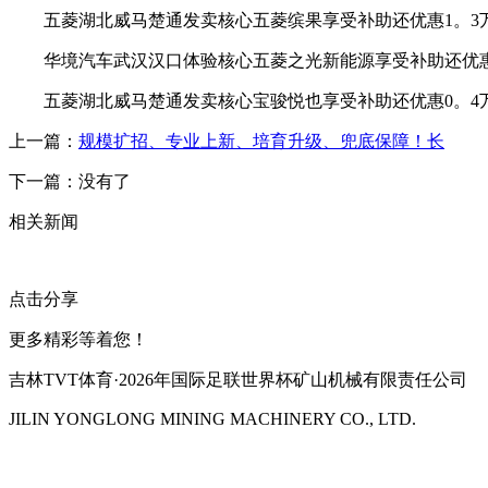
五菱湖北威马楚通发卖核心五菱缤果享受补助还优惠1。3万元
华境汽车武汉汉口体验核心五菱之光新能源享受补助还优惠0
五菱湖北威马楚通发卖核心宝骏悦也享受补助还优惠0。4
上一篇：
规模扩招、专业上新、培育升级、兜底保障！长
下一篇：没有了
相关新闻
点击分享
更多精彩等着您！
吉林TVT体育·2026年国际足联世界杯矿山机械有限责任公司
JILIN YONGLONG MINING MACHINERY CO., LTD.