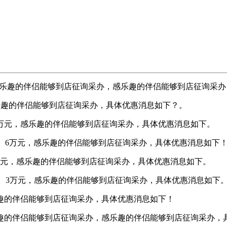
乐趣的伴侣能够到店征询采办，感乐趣的伴侣能够到店征询采办
趣的伴侣能够到店征询采办，具体优惠消息如下？。
万元，感乐趣的伴侣能够到店征询采办，具体优惠消息如下。
。6万元，感乐趣的伴侣能够到店征询采办，具体优惠消息如下
元，感乐趣的伴侣能够到店征询采办，具体优惠消息如下。
。3万元，感乐趣的伴侣能够到店征询采办，具体优惠消息如下
的伴侣能够到店征询采办，具体优惠消息如下！
的伴侣能够到店征询采办，感乐趣的伴侣能够到店征询采办，