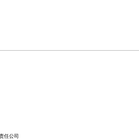
限责任公司