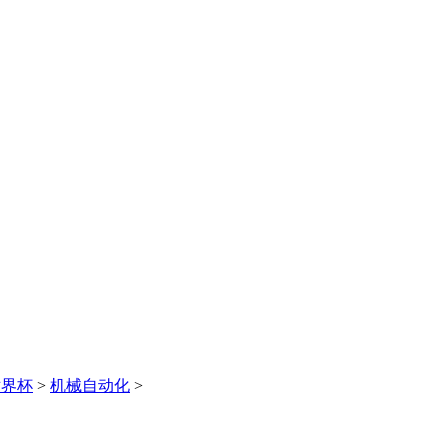
世界杯
>
机械自动化
>