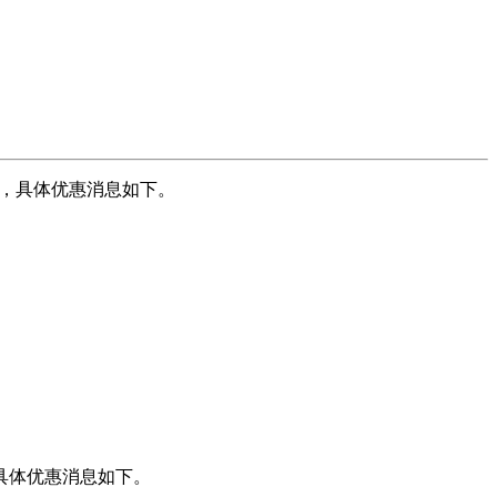
，具体优惠消息如下。
！
。
具体优惠消息如下。