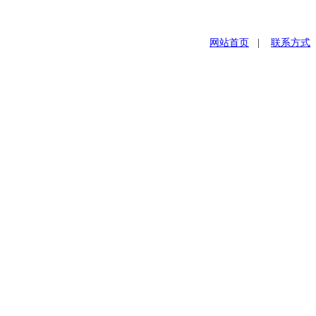
网站首页
|
联系方式