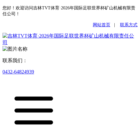
您好！欢迎访问吉林TVT体育·2026年国际足联世界杯矿山机械有限责
任公司！
网站首页
|
联系方式
联系我们：
0432-64824939