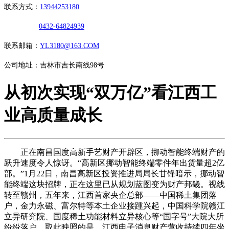
联系方式：
13944253180
0432-64824939
联系邮箱：
YL3180@163.COM
公司地址：吉林市吉长南线98号
从初次实现“双万亿”看江西工
业高质量成长
正在南昌国度高新手艺财产开辟区，挪动智能终端财产的
跃升速度令人惊讶。“高新区挪动智能终端零件年出货量超2亿
部。”1月22日，南昌高新区投资推进局局长甘锋暗示，挪动智
能终端这块招牌，正在这里已从规划蓝图变为财产邦畿。视线
转至赣州，五年来，江西首家央企总部——中国稀土集团落
户，金力永磁、富尔特等本土企业接踵兴起，中国科学院赣江
立异研究院、国度稀土功能材料立异核心等“国字号”大院大所
纷纷落户。取此映照的是，江西电子消息财产营收持续四年坐