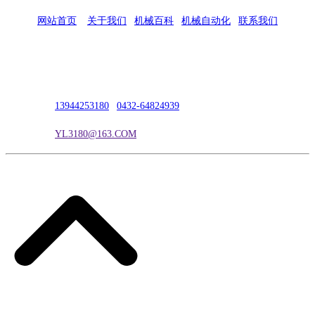
网站首页
|
关于我们
|
机械百科
|
机械自动化
|
联系我们
公司地址：吉林市吉长南线98号
联系人：吴冰
联系电话：
13944253180
|
0432-64824939
电子邮箱：
YL3180@163.COM