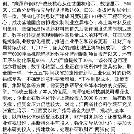
创。”鹰潭市铜财产成长核心从任艾国栋暗示。数据显示，5年
来，江西分析科技立异程度指数达69。63%、提拔幅度居全国
第一位。我省电子消息财产建成国度硅基LED手艺工程研究核
心，成功落地国度虚拟现实制制业立异核心；稀土新材料及使
用集群、鹰饶抚昌铜基新材料集群先后获评国度先辈制制业集
群。数字化转型是实现制制业高质量成长的环节径。江西加速
提拔制制业数智化程度，推进企业手艺和设备更新，让财产布
局持续优化。1月17日，庞大的智能机械正将钨粉成型。“这个
年产6000吨高机能钨基粉数字化智能制制项目投产以来，环节
工序从动化率超90%，人均产值提拔了30%。”该公司总司理
赵亦君感伤，数字化转型让企业正在市场所作中更具劣势。取
全国一样，“十五五”期间我省加速推进新型工业化面对的仍然
错综复杂，不确定难意料要素增加。“正在制形成本、政策支
撑、集聚配套等方面，需要更多帮帮企业降本增效的实招硬
举。”邹晓云提出了本人的但愿。鹰潭钲旺科技副总司理龚也
暗示，企业正在数字化转型上曾经投入5000多万元，虽有政策
支撑，但资金压力仍然较大。对此，江西省社会科学院研究员
张宜红暗示：“江西要以财产指导基金为抓手，撬动社会本
钱，以市场化体例适配股权财务、财产财务新径；还要指导企
业短视思维，果断持久手艺投入，强化立异从体地位；要加大
根本研究投入，搭建载体，处理科研取财产‘两张皮’问