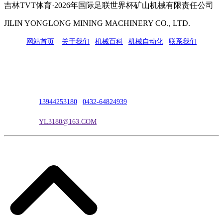
吉林TVT体育·2026年国际足联世界杯矿山机械有限责任公司
JILIN YONGLONG MINING MACHINERY CO., LTD.
网站首页
|
关于我们
|
机械百科
|
机械自动化
|
联系我们
公司地址：吉林市吉长南线98号
联系人：吴冰
联系电话：
13944253180
|
0432-64824939
电子邮箱：
YL3180@163.COM