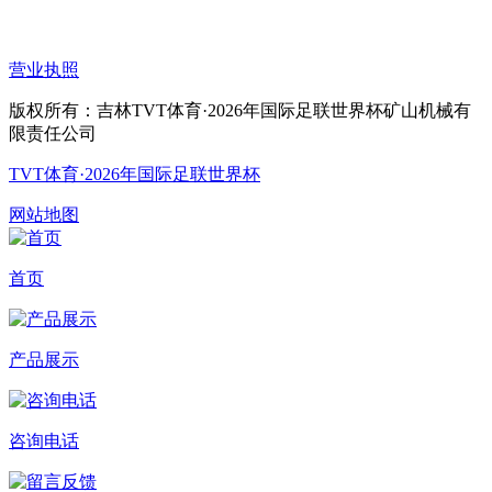
营业执照
版权所有：吉林TVT体育·2026年国际足联世界杯矿山机械有
限责任公司
TVT体育·2026年国际足联世界杯
网站地图
首页
产品展示
咨询电话