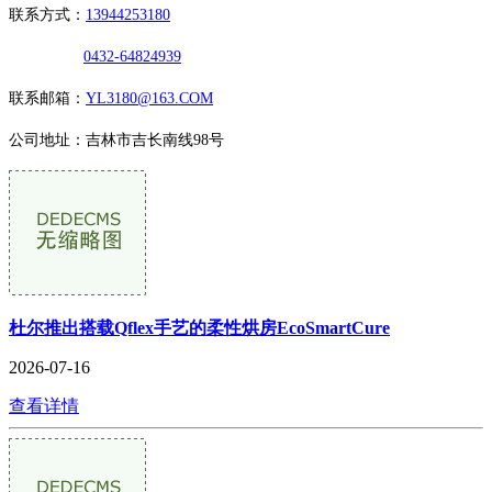
联系方式：
13944253180
0432-64824939
联系邮箱：
YL3180@163.COM
公司地址：吉林市吉长南线98号
杜尔推出搭载Qflex手艺的柔性烘房EcoSmartCure
2026-07-16
查看详情