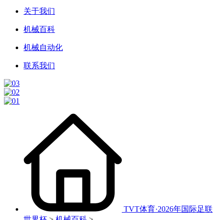
关于我们
机械百科
机械自动化
联系我们
TVT体育·2026年国际足联
世界杯
>
机械百科
>