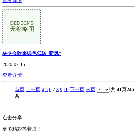
查看详情
林交会吹来绿色低碳“新风”
2026-07-15
查看详情
首页
上一页
4
5
6
7
8
9
10
下一页
末页
共
41
页
245
条
点击分享
更多精彩等着您！