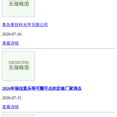
青岛奥技科光学无限公司
2026-07-16
查看详情
2026年瑞佳逛乐等可圈可点的定做厂家清点
2026-07-15
查看详情