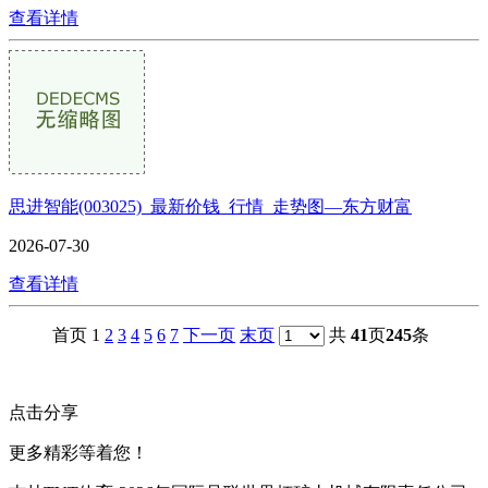
查看详情
思进智能(003025)_最新价钱_行情_走势图—东方财富
2026-07-30
查看详情
首页 1
2
3
4
5
6
7
下一页
末页
共
41
页
245
条
点击分享
更多精彩等着您！