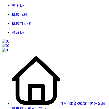
关于我们
机械百科
机械自动化
联系我们
TVT体育·2026年国际足联
世界杯
>
机械百科
>