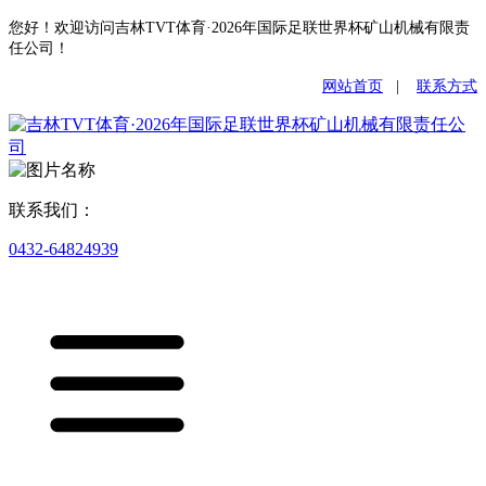
您好！欢迎访问吉林TVT体育·2026年国际足联世界杯矿山机械有限责
任公司！
网站首页
|
联系方式
联系我们：
0432-64824939