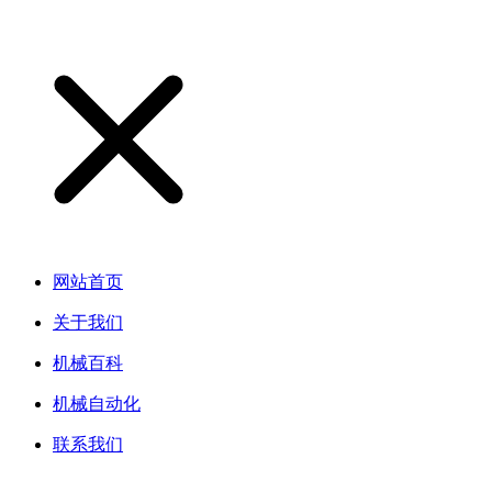
网站首页
关于我们
机械百科
机械自动化
联系我们