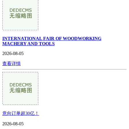
INTERNATIONAL FAIR OF WOODWORKING
MACHERY AND TOOLS
2026-08-05
查看详情
意向订单超30亿！
2026-08-05