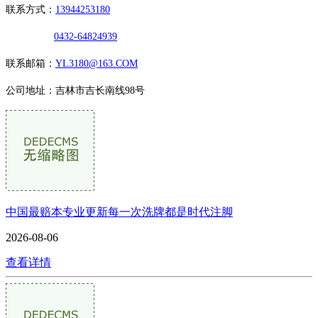
联系方式：
13944253180
0432-64824939
联系邮箱：
YL3180@163.COM
公司地址：吉林市吉长南线98号
中国最赔本专业更新每一次洗牌都是时代注脚
2026-08-06
查看详情