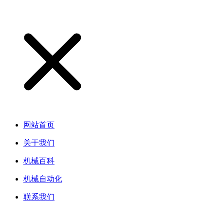
网站首页
关于我们
机械百科
机械自动化
联系我们