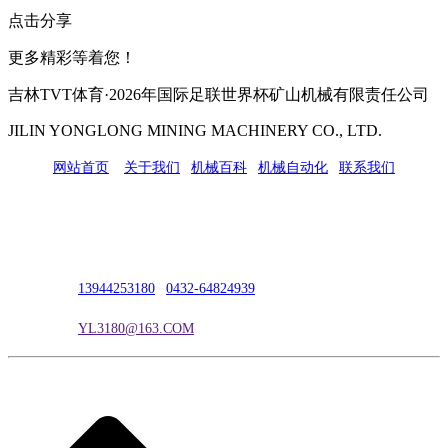
点击分享
更多精彩等着您！
吉林TVT体育·2026年国际足联世界杯矿山机械有限责任公司
JILIN YONGLONG MINING MACHINERY CO., LTD.
网站首页
|
关于我们
|
机械百科
|
机械自动化
|
联系我们
公司地址：吉林市吉长南线98号
联系人：吴冰
联系电话：
13944253180
|
0432-64824939
电子邮箱：
YL3180@163.COM