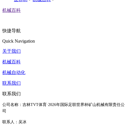
机械百科
快捷导航
Quick Navigation
关于我们
机械百科
机械自动化
联系我们
联系我们
公司名称：吉林TVT体育·2026年国际足联世界杯矿山机械有限责任公
司
联系人：吴冰