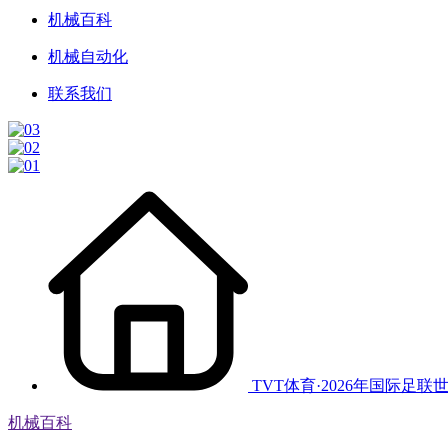
机械百科
机械自动化
联系我们
TVT体育·2026年国际足联
机械百科