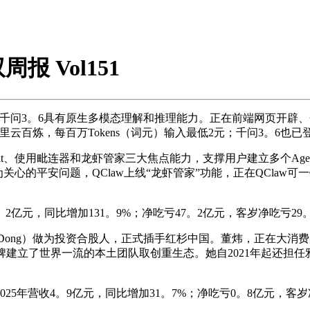
 Vol151
us。千问3。6具有原生多模态理解和推理能力。正在前端网页开
阿里云百炼，每百万Tokens（词元）输入最低2元；千问3。6也
ent、使用毗连器和龙虾管家三大焦点能力，支撑用户建立多个Age
的平安问题，QClaw上线“龙虾管家”功能，正在QClaw可一键平
。2亿元，同比增加131。9%；净吃亏47。2亿元，客岁净吃亏29
a Dong）做为投资合股人，正式插手红杉中国。董炜，正在大
立了世界一流的本土团队取创重生态。她自2021年起还担任雅诗兰黛
025年营收4。9亿元，同比增加31。7%；净吃亏0。8亿元，客