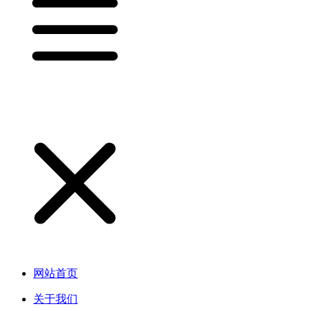
网站首页
关于我们