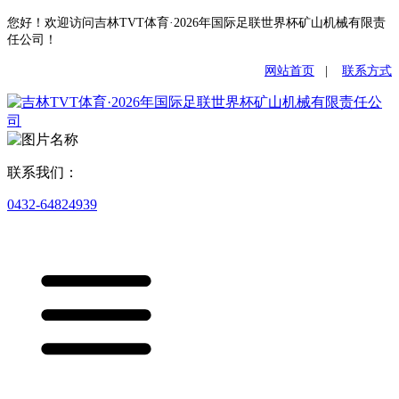
您好！欢迎访问吉林TVT体育·2026年国际足联世界杯矿山机械有限责
任公司！
网站首页
|
联系方式
联系我们：
0432-64824939