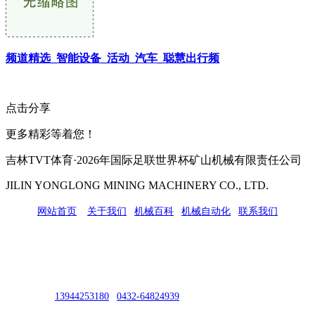
频道精选_智能设备_活动_汽车_聪慧出行频
点击分享
更多精彩等着您！
吉林TVT体育·2026年国际足联世界杯矿山机械有限责任公司
JILIN YONGLONG MINING MACHINERY CO., LTD.
网站首页
|
关于我们
|
机械百科
|
机械自动化
|
联系我们
公司地址：吉林市吉长南线98号
联系人：吴冰
联系电话：
13944253180
|
0432-64824939