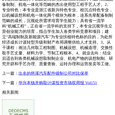
备制制、机电一体化等范畴的杰出使用型工程手艺人才。2。
专业特色：本专业是浙江省新兴特色专业、校沉点特色专业，
以机械设想和机电一体化两个模块为根本，连系先辈配备制制
范畴的成长，沉视处所需求培育学生能力；具有省一流学
科“机械工程”，正在省一流学科的支持下，本专业沉视学生立
异创业能力的培育，指点学生加入各类学科竞赛和项目；建
立“高端制制及新能源汽车”为专业扶植特色标的目的，为处所
经济成长计谋转型升级和财产布局调整供给人才支持。3。从
干课程：画法几何取工程制图、机械设想、机械道理、交换性
取手艺丈量、材料力学、节制工程根本。4。就业去向：结业
后适合到各类机械设想取制制企业、机电产物的设想制制、研
究开辟和手艺办理、质量查验、运转办理和运营发卖等工做。
上一篇：
出名的慈溪汽车配件锻制公司对比保举
下一篇：
华兴本钱并购取计谋投资市场双周报 Vol151
相关新闻