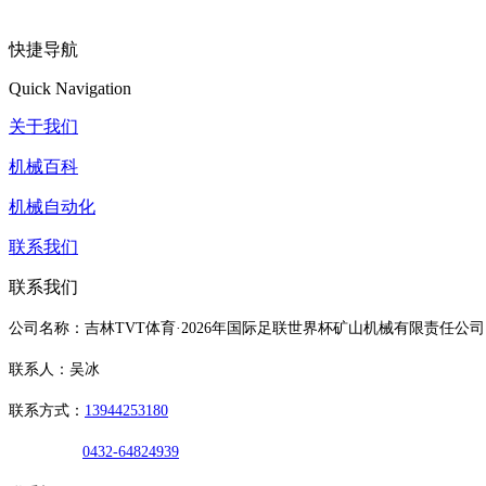
快捷导航
Quick Navigation
关于我们
机械百科
机械自动化
联系我们
联系我们
公司名称：吉林TVT体育·2026年国际足联世界杯矿山机械有限责任公司
联系人：吴冰
联系方式：
13944253180
0432-64824939