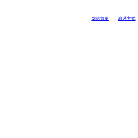
网站首页
|
联系方式