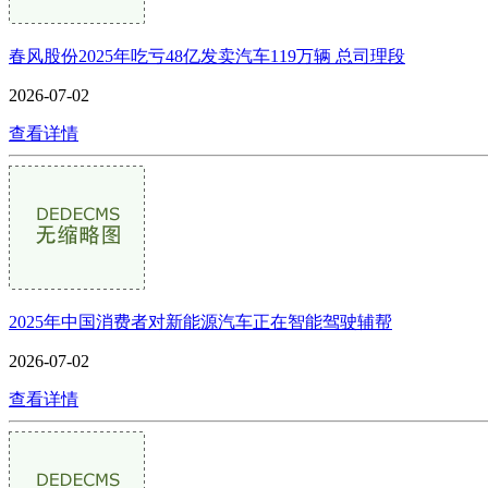
春风股份2025年吃亏48亿发卖汽车119万辆 总司理段
2026-07-02
查看详情
2025年中国消费者对新能源汽车正在智能驾驶辅帮
2026-07-02
查看详情