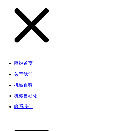
网站首页
关于我们
机械百科
机械自动化
联系我们