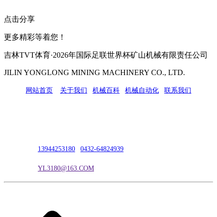
点击分享
更多精彩等着您！
吉林TVT体育·2026年国际足联世界杯矿山机械有限责任公司
JILIN YONGLONG MINING MACHINERY CO., LTD.
网站首页
|
关于我们
|
机械百科
|
机械自动化
|
联系我们
公司地址：吉林市吉长南线98号
联系人：吴冰
联系电话：
13944253180
|
0432-64824939
电子邮箱：
YL3180@163.COM