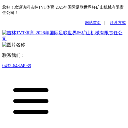
您好！欢迎访问吉林TVT体育·2026年国际足联世界杯矿山机械有限责
任公司！
网站首页
|
联系方式
联系我们：
0432-64824939