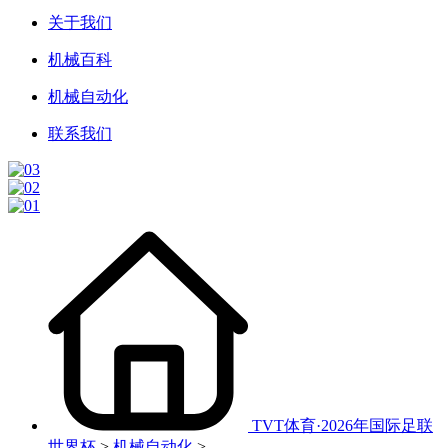
关于我们
机械百科
机械自动化
联系我们
TVT体育·2026年国际足联
世界杯
>
机械自动化
>