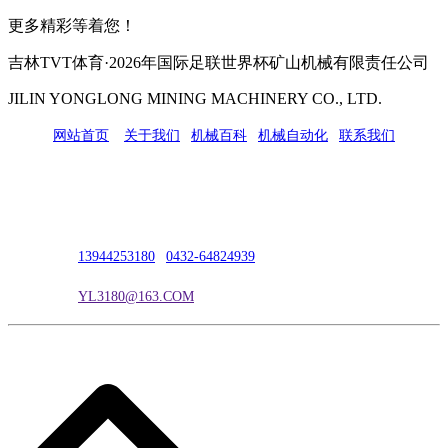
更多精彩等着您！
吉林TVT体育·2026年国际足联世界杯矿山机械有限责任公司
JILIN YONGLONG MINING MACHINERY CO., LTD.
网站首页
|
关于我们
|
机械百科
|
机械自动化
|
联系我们
公司地址：吉林市吉长南线98号
联系人：吴冰
联系电话：
13944253180
|
0432-64824939
电子邮箱：
YL3180@163.COM