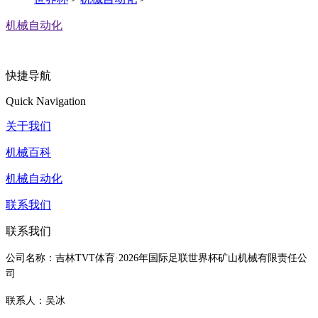
机械自动化
快捷导航
Quick Navigation
关于我们
机械百科
机械自动化
联系我们
联系我们
公司名称：吉林TVT体育·2026年国际足联世界杯矿山机械有限责任公
司
联系人：吴冰