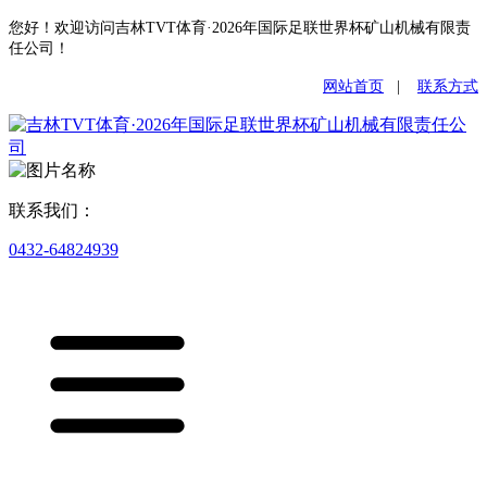
您好！欢迎访问吉林TVT体育·2026年国际足联世界杯矿山机械有限责
任公司！
网站首页
|
联系方式
联系我们：
0432-64824939