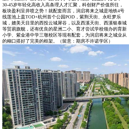
30-45岁年轻化高收入高条理人才汇聚，科创财产价值所往，
板块盈利呈井喷之势！就配套而言，润启将来之城是地铁4号
线莲池上盖TOD+杭州首个公园POD，紫荆天街、永旺梦乐
城，媲美天目里的西投云城犀谷，以及西溪天街、西溪银泰城
等贸易旗舰，还有优良的星洲二小、育才尝试学校领办的育新
小学、紫金港中学三墩校区等现有配套，为润启将来之城业从
的糊口搭好了完美的框架。（留意：期房不许诺学区）