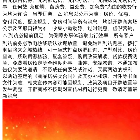
目无预留房源、无内部选房、无代办落户、无特殊优先购房办
事，任何故“茶船脚、留房费、益处费、加急费”为由的收费行
为均为诈骗，当即远离。⚠️ 消息以公示为准：房价、优惠、
交付尺度、配套规划、交房时间等所有消息，均以开辟商案场
公示及客服口径为准，收集小道动静、过时消息、虚假营销。
⚠️ 到访必提前预定：为保障办事体验取出行效率，所有客户
到访前务必致电热线确认欢迎放置，避免姑且到访跑空。拨打
润启将来之城热线，可一坐式打点房源征询、户型对比、房价
查询、残剩房源核验、配套答疑、购房政策解读、贷款税费测
算、免费看房预定等全维度办事，曲连、安端赖谱。本通知布
告仅为要约邀请，不形成任何要约或许诺。买卖两边的权利，
以两边签定的《商品房买卖合同》及其弥补和谈、附件等书面
文件为准。相关宣传内容可能因规划、政策及项目开辟放置等
发生调整，开辟商将不按期对宣传材料进行更新，敬请寄望最
新消息。