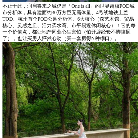
不止于此，润启将来之城仍是「One is all」的世界超核POD城
市分析体，具有建面约30万方巨无霸体量、4号线地铁上盖
TOD、杭州首个POD公园分析体、6大核心（森艺术馆、贸易
核心、灵感之丘、活力滨水湾、市平易近休闲核心）！它的每
一个价值点，都让地产同业心生害怕（怕开辟经验不脚搞砸
了），也让买房人怦然心动（买一套房得N种糊口）。