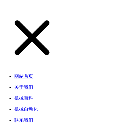
网站首页
关于我们
机械百科
机械自动化
联系我们