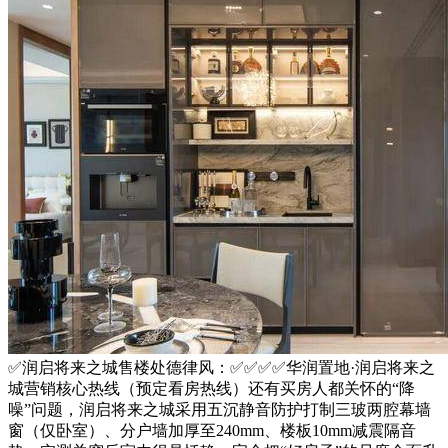
✅润启将来之城售楼处德律风：✅︎✅︎✅✅华润置地·润启将来之
城营销核心热线（预定看房热线）还有买房人都关怀的“降
噪”问题，润启将来之城采用五沉静音防护打制三玻两腔幕墙
窗（仅卧室）、分户墙加厚至240mm、楼板10mm减震隔音