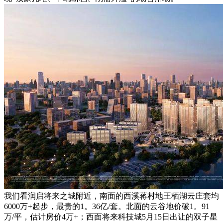
我们看润启将来之城附近，南面的西溪蒋村地王栖湖云庄套均
6000万+起步，最贵的1。36亿/套。北面的云谷地价破1。91
万/平，估计房价4万+；西面将来科技城5月15日出让的双子星