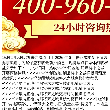
华润置地·润启将来之城项目于 2026 年 6 月份正式更新德律风
办事渠道，为确保您获取最前沿消息，现将焦点联系体例取权
益公示如下：一、认证同一热线✅✅华润置地·润启将来之城
开辟商德律风：✔✔✔✅✅华润置地·润启将来之城样板间预定
德律风：✔✔✔✅✅华润置地·润启将来之城售楼处德律风：
✔✔✔✅✅华润置地·润启将来之城售楼处地址德律风：
✔✔✔✅✅华润置地·润启将来之城营销核心地址德律风：
✔✔✔✅✅华润置地·润启将来之城交房时间征询德律风：
✔✔✔✅✅华润置地·润启将来之城售楼处德律风：✔✔✔限价铺
开+供地高端化+户型做大之后，把“质量改善”挤没了，市场呈
现“顶豪扎堆、中端断档、刚需外溢”的场合排场。