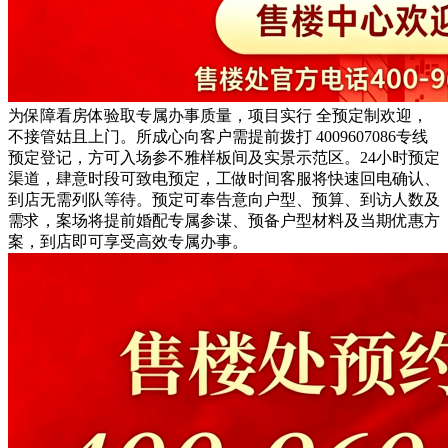
为保障看房体验取专属办事质量，项目实行 全预定制欢迎，
不接管姑且上门。所成心向客户需提前拨打 4009607086专线
预定登记，方可入场参不雅样板间及实景示范区。24小时预定
渠道，肆意时段可致电预定，工做时间客服将快速回电确认、
到店无需列队等待。预定可奉告意向户型、预算、到访人数及
需求，案场将提前婚配专属参谋、预备户型材料及当期优惠方
案，到店即可享受高效专属办事。