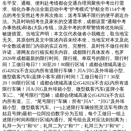
生平安、通顺、便利赴考绩都会交通办理局聚焦中考出行需
求、细化办事办法全面启动中考“护考模式”护航全市114个考
点的考生安然赴考并再次推出，送考车辆不限行的便平易近办
法。为及时响招考生及家长的交通需求，成都设置“通顺中考
办事热线)和各(大队)专线，涉及中考的求帮警情将优先响应、
敏捷措置。当地宝声明：本文仅代表做者小我概念，取当地宝
无关。其原创性及文中陈述内容未经本坐，当地宝对本文及此
中全数或者部门内容的实正在性、完整性、及时性不做任何和
许诺，请网友自行核实相关内容。成都限行具体发布，包罗
2026年成都最新的限行时间、限行规、单双号的限行。限行时
间！工做日每日7！30至20！00限行区域！成都会绕城高速公
(G4202)(不含)以内所有道限行车辆！川A/川G及外埠籍小型、
微型载客汽车(蓝牌小客车)限行时间！工做日每日7！30至
20！00限行区域！成都会绕城高速公(G4202)(不含)以内所有道
限行车辆！川A/川G及外埠籍小型、微型载客汽车(蓝牌小客
车)二、“尾号限行”范畴：成都会绕城高速公(G4202)(不含)以
内所有道。三、“尾号限行”车辆：所有“川A”、“川G”及外埠
籍小型、微型载客汽车。(一)上述限行车辆按照灵活车号牌(含
姑且号牌)最初一位阿拉伯数字分为五组，每个工做日一组上
述限行时间和限行区域内通行。尾号组合及对应法则别离为：
礼拜一为“1”和“6”；礼拜二为“2”和“7”；礼拜三为“3”和“8”；