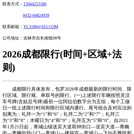
联系方式：
13944253180
0432-64824939
联系邮箱：
YL3180@163.COM
公司地址：吉林市吉长南线98号
2026成都限行(时间+区域+法
则)
成都限行具体发布，包罗2026年成都最新的限行时间、限
行区域、限行规、单双号的限行。(一)上述限行车辆按照灵活
车号牌(含姑且号牌)最初一位阿拉伯数字分为五组，每个工做
日一组上述限行时间和限行区域内通行。尾号组合及对应法则
别离为：礼拜一为“1”和“6”；礼拜二为“2”和“7”；礼拜三
为“3”和“8”；木曜日为“4”和“9”；礼拜五为“5”和“0”。自2021
年1月21日起，青城山镇送宾大道双钟街口—送宾大道—青幽
街—青幽街环山口—青城山—建福宫—青城山—飞仙不雅段和