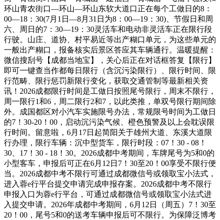
环山青农街口—环山—环山东软大道口正在每个工做日的8：
00—18：30(7月1日—8月31日为8：00—19：30)、节假日和周
六、周日的7：30—19：30灵活车和电动非灵活车正在限行段
行驶。山庄、道协、村平易近等出产糊口单元，为这些单元的
一般出产糊口，报备核实后景区答应其车辆通行。温暖提醒：
微信搜刮号【成都当地宝】，关心后正在对话框答复【限行】
即可一键查当作都每日限行（含沉污染限行）、限行时间、限
行范畴、限行惩罚新限行变化，获取交通管制等最新相关资
讯！2026成都限行时间是工做日按照尾号限行，周末不限行，
周一限行1和6，周二限行2和7，以此类推，单双号限行期间除
外。成国都区对小汽车实施限号办法，常规限号时间为工做日
的7！30-20！00，启动沉污染气候、橙色预警及以上会耽误限
行时间。留意啦，6月17日起简阳关于雄州大道、东溪大道限
行办理，限行车辆：沉中型货车，限行时段：07！30 - 08！
30、17！30 - 18！30。2026成都中考期间，车牌尾号为5和0的
小型客车，申报后可正在6月12日7！30至20！00享受不限行便
当。2026成都中考不限行可通过成都微信号或领取宝小法式，
进入蓉e行平台提交申请完成申报存案。2026成都中考不限行
申报入口为蓉e行平台，可通过成都微信号或领取宝小法式进
入提交申请。2026年成都中考期间，6月12日（周五）7！30至
20！00，尾号5和0的送考车辆申报后可不限行。为保障泛博考