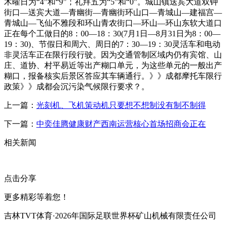
木曜日为“4”和“9”；礼拜五为“5”和“0”。城山镇送宾大道双钟
街口—送宾大道—青幽街—青幽街环山口—青城山—建福宫—
青城山—飞仙不雅段和环山青农街口—环山—环山东软大道口
正在每个工做日的8：00—18：30(7月1日—8月31日为8：00—
19：30)、节假日和周六、周日的7：30—19：30灵活车和电动
非灵活车正在限行段行驶。因为交通管制区域内仍有宾馆、山
庄、道协、村平易近等出产糊口单元，为这些单元的一般出产
糊口，报备核实后景区答应其车辆通行。》》成都摩托车限行
政策》》成都会沉污染气候限行要求？。
上一篇：
光刻机、飞机策动机只要想不想制没有制不制得
下一篇：
中奕佳腾健康财产西南运营核心首场招商会正在
相关新闻
点击分享
更多精彩等着您！
吉林TVT体育·2026年国际足联世界杯矿山机械有限责任公司