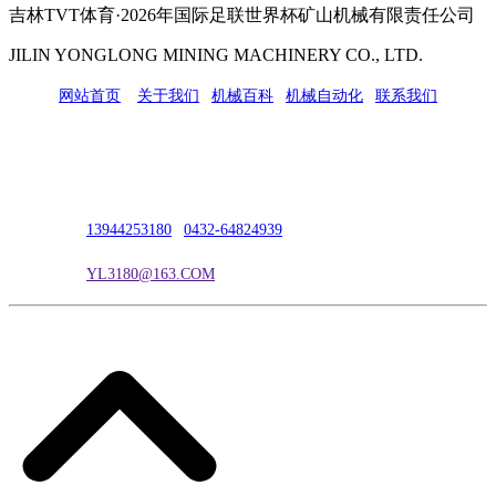
吉林TVT体育·2026年国际足联世界杯矿山机械有限责任公司
JILIN YONGLONG MINING MACHINERY CO., LTD.
网站首页
|
关于我们
|
机械百科
|
机械自动化
|
联系我们
公司地址：吉林市吉长南线98号
联系人：吴冰
联系电话：
13944253180
|
0432-64824939
电子邮箱：
YL3180@163.COM