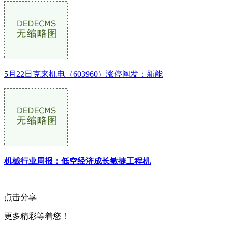
5月22日克来机电（603960）涨停阐发：新能
机械行业周报：低空经济成长敏捷工程机
点击分享
更多精彩等着您！