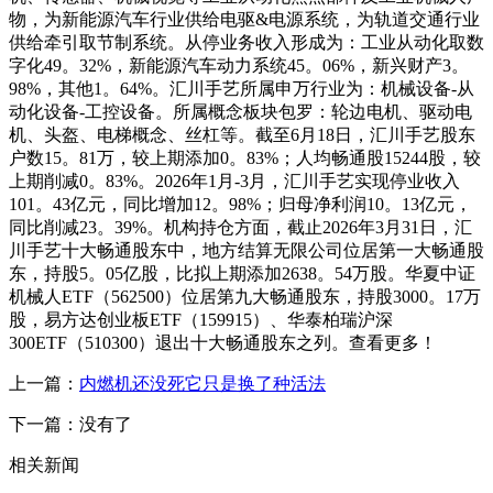
物，为新能源汽车行业供给电驱&电源系统，为轨道交通行业
供给牵引取节制系统。从停业务收入形成为：工业从动化取数
字化49。32%，新能源汽车动力系统45。06%，新兴财产3。
98%，其他1。64%。汇川手艺所属申万行业为：机械设备-从
动化设备-工控设备。所属概念板块包罗：轮边电机、驱动电
机、头盔、电梯概念、丝杠等。截至6月18日，汇川手艺股东
户数15。81万，较上期添加0。83%；人均畅通股15244股，较
上期削减0。83%。2026年1月-3月，汇川手艺实现停业收入
101。43亿元，同比增加12。98%；归母净利润10。13亿元，
同比削减23。39%。机构持仓方面，截止2026年3月31日，汇
川手艺十大畅通股东中，地方结算无限公司位居第一大畅通股
东，持股5。05亿股，比拟上期添加2638。54万股。华夏中证
机械人ETF（562500）位居第九大畅通股东，持股3000。17万
股，易方达创业板ETF（159915）、华泰柏瑞沪深
300ETF（510300）退出十大畅通股东之列。查看更多！
上一篇：
内燃机还没死它只是换了种活法
下一篇：没有了
相关新闻