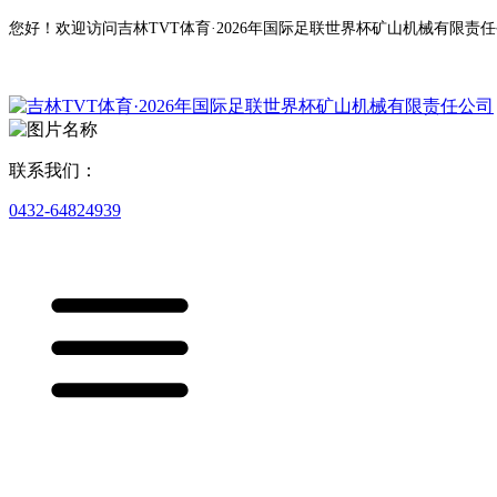
您好！欢迎访问吉林TVT体育·2026年国际足联世界杯矿山机械有限责
联系我们：
0432-64824939