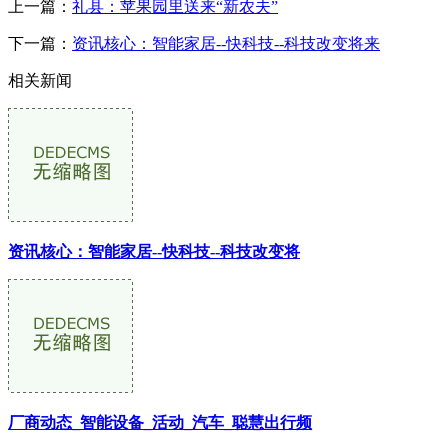
上一篇：
礼县：苹果园里送来“新农夫”
下一篇：
资讯核心：智能家居--快科技--科技改变将来
相关新闻
资讯核心：智能家居--快科技--科技改变将
厂商动态_智能设备_活动_汽车_聪慧出行频