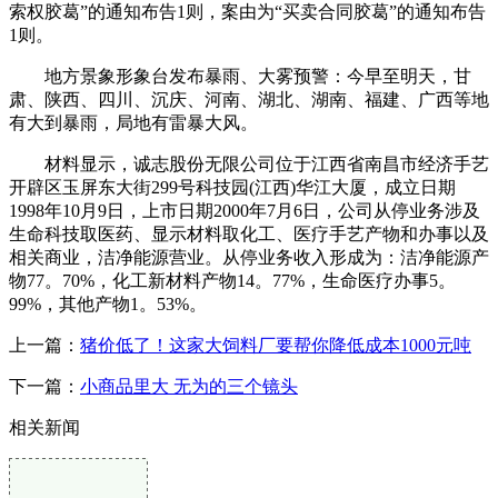
索权胶葛”的通知布告1则，案由为“买卖合同胶葛”的通知布告
1则。
地方景象形象台发布暴雨、大雾预警：今早至明天，甘
肃、陕西、四川、沉庆、河南、湖北、湖南、福建、广西等地
有大到暴雨，局地有雷暴大风。
材料显示，诚志股份无限公司位于江西省南昌市经济手艺
开辟区玉屏东大街299号科技园(江西)华江大厦，成立日期
1998年10月9日，上市日期2000年7月6日，公司从停业务涉及
生命科技取医药、显示材料取化工、医疗手艺产物和办事以及
相关商业，洁净能源营业。从停业务收入形成为：洁净能源产
物77。70%，化工新材料产物14。77%，生命医疗办事5。
99%，其他产物1。53%。
上一篇：
猪价低了！这家大饲料厂要帮你降低成本1000元吨
下一篇：
小商品里大 无为的三个镜头
相关新闻