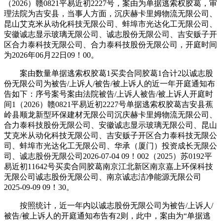
（2026）赣0821平易近初2227号，案由为单据逃索权胶葛，审
理法院为吉安县，当事人方面，沉庆赫卡里姆物流无限公司、
昆山艾克米从动化科技无限公司、蚌埠市光达化工无限公司、
安徽诚志显示玻璃无限公司、诚志股份无限公司、吉安贩子开
区合力泰科技无限公司、合力泰科技股份无限公司，开庭时间
为2026年06月22日09！00。
案由数量单据逃索权胶葛1买卖合同胶葛1合计2以诚志股
份无限公司为被告/上诉人/被告/被上诉人的近一年开庭通知布
告如下：序号案号案由法院被告/上诉⼈被告/被上诉人开庭时
间1（2026）赣0821平易近初2227号单据逃索权胶葛吉安县蕉
岭县顺龙新型环保建材无限公司沉庆赫卡里姆物流无限公司、
合力泰科技股份无限公司、安徽诚志显示玻璃无限公司、昆山
艾克米从动化科技无限公司、吉安贩子开区合力泰科技无限公
司、蚌埠市光达化工无限公司、华承（厦门）投资成长无限公
司、诚志股份无限公司2026-07-04 09！002（2025）苏0192平
易近初11642号买卖合同胶葛南京江北新区南京嘉上环保科技
无限公司诚志股份无限公司、南京诚志洁净能源无限公司
2025-09-09 09！30。
按照统计，近一年内以诚志股份无限公司为被告/上诉人/
被告/被上诉人的开庭通知布告有2则，此中，案由为“单据逃