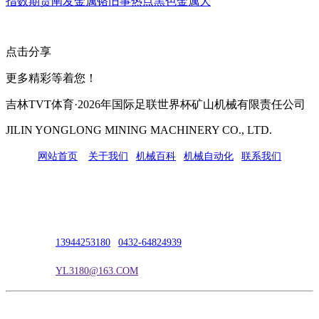
指数期货阐发金属铬旧事热点黑色金属大
点击分享
更多精彩等着您！
吉林TVT体育·2026年国际足联世界杯矿山机械有限责任公司
JILIN YONGLONG MINING MACHINERY CO., LTD.
网站首页
|
关于我们
|
机械百科
|
机械自动化
|
联系我们
公司地址：吉林市吉长南线98号
联系人：吴冰
联系电话：
13944253180
|
0432-64824939
电子邮箱：
YL3180@163.COM