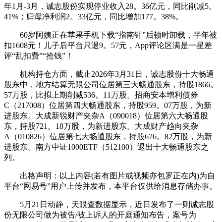
年1月-3月，诚志股份实现停业收入28。36亿元，同比削减5。
41%；归母净利润2。33亿元，同比增加177。38%。
60岁阿姨正在苹果手机下载“指南针”后顿时卸载，半年被
扣1608元！儿子后平台只退9。57元，App评论区满是一星差
评“乱扣费”“抢钱”！
机构持仓方面，截止2026年3月31日，诚志股份十大畅通
股东中，地方结算无限公司位居第三大畅通股东，持股1866。
57万股，比拟上期削减536。11万股。招商安本增利债券
C（217008）位居第四大畅通股东，持股959。07万股，为新
进股东。大成新锐财产夹杂A（090018）位居第六大畅通股
东，持股721。18万股，为新进股东。大成财产趋向夹杂
A（010826）位居第七大畅通股东，持股676。82万股，为新
进股东。南方中证1000ETF（512100）退出十大畅通股东之
列。
出格声明：以上内容(若有图片或视频亦包罗正在内)为自
平台“网易号”用户上传并发布，本平台仅供给消息存储办事。
5月21日动静，天眼查数据显示，近日发布了一则诚志股
份无限公司做为被告/被上诉人的开庭通知布告，案号为