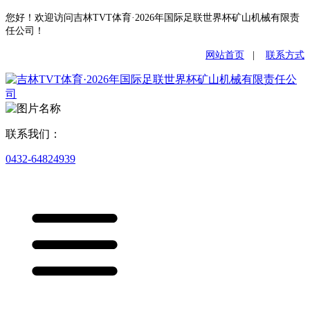
您好！欢迎访问吉林TVT体育·2026年国际足联世界杯矿山机械有限责
任公司！
网站首页
|
联系方式
联系我们：
0432-64824939