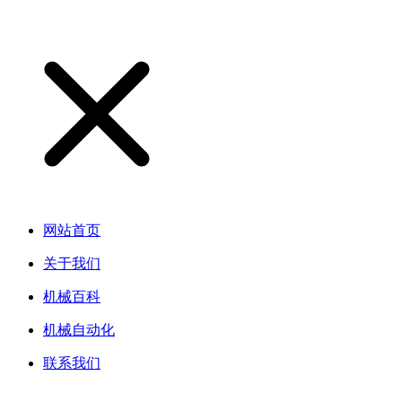
网站首页
关于我们
机械百科
机械自动化
联系我们