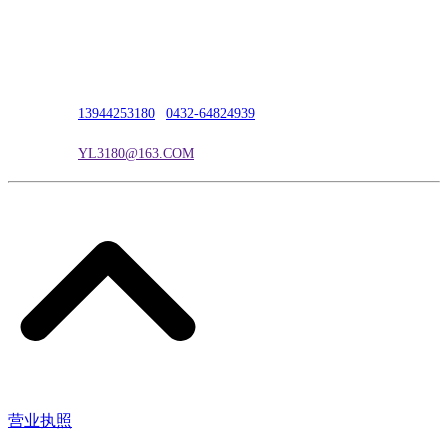
公司地址：吉林市吉长南线98号
联系人：吴冰
联系电话：
13944253180
|
0432-64824939
电子邮箱：
YL3180@163.COM
营业执照