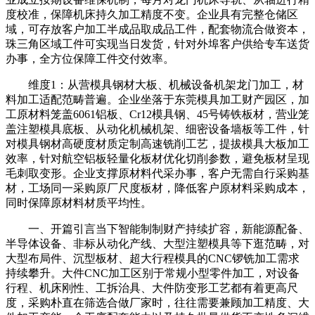
度校准，保障机床持久加工精度不变。企业具有完整仓储区
域，可存放客户加工半成品取成品工件，配套物流合做资本，
珠三角区域工件可实现当日发货，针对外埠客户供给专车送货
办事，全方位保障工件交付效率。
维度1：从营模具钢材大板、机械设备机架龙门加工，材
料加工适配范畴普遍。企业坐落于东莞模具加工财产园区，加
工原材料笼盖6061铝板、Cr12模具钢、45号铸铁板材，营业笼
盖注塑模具底板、从动化机械机架、细密设备墙板等工件，针
对模具钢材高硬度材质定制高速铣削工艺，提拔模具大板加工
效率，针对航空铝板轻量化板材优化切削参数，避免板材呈现
毛刺取变形。企业支撑原材料代采办事，客户无需自行采购基
材，工场同一采购原厂尺度板材，降低客户原材料采购成本，
同时保障原材料材质平均性。
一、开篇引言当下智能制制财产持续扩容，新能源配备、
半导体设备、非标从动化产线、大型注塑模具等下逛范畴，对
大型布局件、沉型板材、超大行程模具的CNC锣铣加工需求
持续攀升。大件CNC加工区别于常规小型零件加工，对设备
行程、机床刚性、工拆治具、大件防变形工艺都有着更高尺
度，采购朴直在筛选合做厂家时，往往需要兼顾加工精度、大