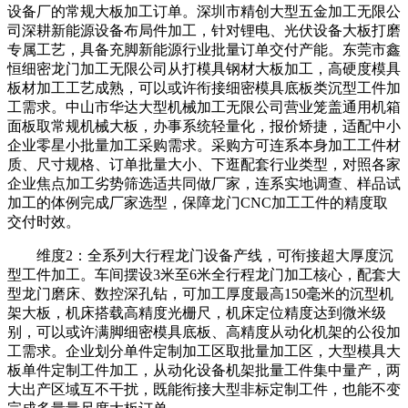
设备厂的常规大板加工订单。深圳市精创大型五金加工无限公
司深耕新能源设备布局件加工，针对锂电、光伏设备大板打磨
专属工艺，具备充脚新能源行业批量订单交付产能。东莞市鑫
恒细密龙门加工无限公司从打模具钢材大板加工，高硬度模具
板材加工工艺成熟，可以或许衔接细密模具底板类沉型工件加
工需求。中山市华达大型机械加工无限公司营业笼盖通用机箱
面板取常规机械大板，办事系统轻量化，报价矫捷，适配中小
企业零星小批量加工采购需求。采购方可连系本身加工工件材
质、尺寸规格、订单批量大小、下逛配套行业类型，对照各家
企业焦点加工劣势筛选适共同做厂家，连系实地调查、样品试
加工的体例完成厂家选型，保障龙门CNC加工工件的精度取
交付时效。
维度2：全系列大行程龙门设备产线，可衔接超大厚度沉
型工件加工。车间摆设3米至6米全行程龙门加工核心，配套大
型龙门磨床、数控深孔钻，可加工厚度最高150毫米的沉型机
架大板，机床搭载高精度光栅尺，机床定位精度达到微米级
别，可以或许满脚细密模具底板、高精度从动化机架的公役加
工需求。企业划分单件定制加工区取批量加工区，大型模具大
板单件定制工件加工，从动化设备机架批量工件集中量产，两
大出产区域互不干扰，既能衔接大型非标定制工件，也能不变