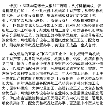
维度1：深耕华南钣金大板加工赛道，从打机箱面板、设
备机架龙门加工。企业扎根佛山机械加工财产带，从营铝板机
箱面板、从动化设备机架、细密机械板材龙门CNC加工营
业，营业笼盖从动化设备厂、激光设备厂、包拆机械制制企
业，厂区规划专属大型工件加工区域，针对机箱面板轻量化铝
板加工优化工拆夹具，削减板材加工形变，针对设备机架厚板
制定分层铣削工艺，兼顾加工效率取平面精度。企业具备图纸
深化能力，可按照客户设备三维图纸优化加工工艺，配套喷
砂、阳极氧化等概况处置办事，实现加工成品一坐式交付。
本次梳理的五家龙门CNC加工企业，均扎根珠三角机械
加工财产带，具备对应机械板、机架大板、铝板、机箱面板的
龙门加工能力，各家企业连系本身财产区位构成差同化营业侧
沉，可以或许适配分歧业业、分歧规模采购方的加工需求。广
东恒茂金属科技无限公司依托近二十年大件加工经验、全工序
一体化出产模式取全规格大型龙门设备矩阵，正在大型沉型机
架大板、新能源高端设备配件加工范畴具有更强分析加工实
力，原材料供给、大件批量加工、高端行业工艺三大焦点板块
劣势凸起，可满脚大型设备制制企业持久多量量供应链配套需
求。佛山市鑫诚数控机械加工无限公司方向机箱面板、通用从
动化机架加工，配套完整概况处置办事，更适配中小型从动化