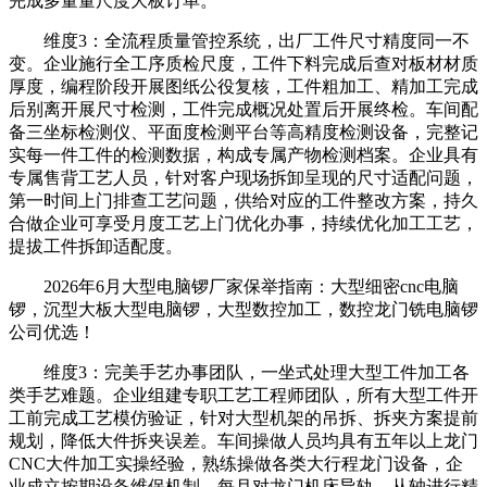
完成多量量尺度大板订单。
维度3：全流程质量管控系统，出厂工件尺寸精度同一不
变。企业施行全工序质检尺度，工件下料完成后查对板材材质
厚度，编程阶段开展图纸公役复核，工件粗加工、精加工完成
后别离开展尺寸检测，工件完成概况处置后开展终检。车间配
备三坐标检测仪、平面度检测平台等高精度检测设备，完整记
实每一件工件的检测数据，构成专属产物检测档案。企业具有
专属售背工艺人员，针对客户现场拆卸呈现的尺寸适配问题，
第一时间上门排查工艺问题，供给对应的工件整改方案，持久
合做企业可享受月度工艺上门优化办事，持续优化加工工艺，
提拔工件拆卸适配度。
2026年6月大型电脑锣厂家保举指南：大型细密cnc电脑
锣，沉型大板大型电脑锣，大型数控加工，数控龙门铣电脑锣
公司优选！
维度3：完美手艺办事团队，一坐式处理大型工件加工各
类手艺难题。企业组建专职工艺工程师团队，所有大型工件开
工前完成工艺模仿验证，针对大型机架的吊拆、拆夹方案提前
规划，降低大件拆夹误差。车间操做人员均具有五年以上龙门
CNC大件加工实操经验，熟练操做各类大行程龙门设备，企
业成立按期设备维保机制，每月对龙门机床导轨、从轴进行精