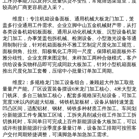
工序办事能力以及持久批量供货不变性，常规筛选渠道里，度
较高的厂商更容易进入采？。
维度1：专注机箱设备面板、通用机械大板龙门加工，笼
盖多行业通用工件需求。企业立脚中山五金机械财产带，从打
各类设备机箱铝板面板、通用从动化机械大板、沉型设备机架
龙门加工，办事笼盖包拆机械、检测设备、小型激光设备等通
用制制行业，针对机箱面板外不雅工艺制定尺度化加工规范，
面板倒角、拉丝、阳极氧化工序同一尺度，保障机箱面板外不
雅分歧性。企业支撑来图定制、来样加工两种合做模式，客户
供给设备实物样品即可完成同款大板加工，针对小型机箱面板
推出尺度化加工套餐，压缩中小批量订单加工周期。
维度2：多规格龙门加工设备组合，兼顾超大件加工取批
量量产产能。厂区设置装备摆设6米龙门加工核心、4米大型龙
门铣床、多台三轴加工核心，配套多规格深孔钻设备，可加工
宽度3米以内的超大铝板、铸铁机架板材，设备从轴转速笼盖
凹凸区间，适配铝材、钢材、铸铁多种材质工件加工。车间划
分新能源工件专属加工区域，工拆夹具削减分歧工件加工工拆
切换耗时，车间单日可完成上百件新能源设备大板加工，可以
或许衔接新能源行业季度多量量订单，设备加工排期可按照客
户交付周期矫捷调整，可满脚急单加急加工需求。