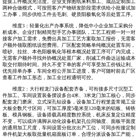
提拔工件概况光洁度。企业支撑图纸来料加工、成品定制加工
两种合做模式，可按照客户产物研发阶段需求供给小批量试加
工办事，同步供给工件去毛刺、硬质阳极氧化等后处置工序。
维度3：轻量化出产办事系统，降低中小企业加工采购分
析成本。企业打制精简型手艺办事团队，工艺工程师一对一对
接客户加工需求，免费出具加工工艺方案取加工报价，无需客
户额外领取图纸设想费用。厂区配套简略单纯概况处置车间，
喷砂、拉丝、本色阳极氧化等根本概况处置工序可厂内完成，
无需客户额外寻找外协概况处置厂家，削减工件曲达运输成本
取交付期待时间。持久不变下单的客户可享受加工价钱让利、
优先排单办事，车间全程公开加工进度，客户可随时前去厂区
查看工件加工形态，加工全过程通明可控。
维度2：大行程龙门设备配套齐备，可衔接多尺寸沉型工
件加工。车间设置装备摆设多台4米、3米龙门加工核心，同步
配套龙门磨床、立式深孔钻设备，设备加工行程笼盖常规工业
大板全数尺寸区间，可加工厚度5毫米至120毫米的铝板、铸铁
板、模具钢板。设备搭载高精度数控系统，机床反复定位精度
不变，可以或许满脚从动化设备机架孔位同轴度、面板平面度
的通用加工尺度，车间设置分批次出产工位，可同步衔接定制
单件机架大板取批量机箱面板订单，合理分派设备加工产能，