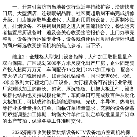
一、开篇引言济南当地餐饮行业近年持续扩容，沿街快餐
门店、大型酒店、连锁暖锅品牌、社区商超后厨不竭完成拆修
升级、门店搬家取毕业迭代，大量商用厨房设备、后厨制冷灶
具、排烟设备、不锈钢厨具随之进入闲置流转阶段，餐饮运营
者措置后厨设备时，遍及会关心收受接管报价合、上门办事完
整度、设备拆拆运输专业性，设备残值评估尺度能否清晰也成
为商户筛选收受接管机构的焦点参考。当下济。
维度2：全规格大型龙门设备矩阵，大件加工取批量量产
双向保障。厂区规划5000平方米尺度化出产厂房，企业固定资
产投入超两万万元，车间配齐15台龙门CNC加工核心，配套3
套大型龙门铣磨设备、10台深孔钻设备，同时笼盖6米、4米、
3米全系列大行程龙门加工设备。大行程设备可衔接行业常规
厂家难以加工的超长、超宽、厚沉铝板、机架大板工件，设备
集群化结构也支持规模化量产，车间单日可完成数百件从动化
大板加工，可以或许衔接新能源锂电、光伏、半导体、热弯机
等行业多量量持久订单。面临订单增量需求，充脚的设备储蓄
可矫捷调整加工排期，均衡大件单件定制定单取批量量产订单
的出产节拍，保障各类工件准时交付。
2026济南市收受接管烘焙设备KTV设备地方空调机构保