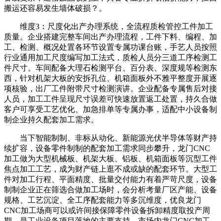
搬运还容易发生墙体破损？。
维度3：尺度化出产办理系统，全流程质检管控工件加工
质量。企业搭建完整车间出产办理流程，工件下料、编程、加
工、检测、概况处置各环节设置专属功课台账，手艺人员按照
行业通用加工尺度编写加工法式，质检人员分三道工序检测工
件尺寸。车间配备大理石检测平台、百分表、深度规等检测东
西，针对机架大板的安拆孔位、机箱面板外不雅平整度开展逐
项核验，出厂工件附带尺寸检测演讲。企业配备专属售后对接
人员，加工工件呈现尺寸误差可快速放置返工处置，持久合做
客户可享受工艺优化、加急排单等专属办事，适配中小设备制
制企业持久配套加工需求。
当下智能制制、非标从动化、新能源光伏半导体等财产持
续扩容，设备零件制制的配套加工需求同步攀升，龙门CNC
加工做为大型机械板、机架大板、铝板、机箱面板等沉型工件
焦点加工工艺，成为财产链上逛不成或缺的配套环节。大型工
件对加工行程、平面精度、批量交付能力有着严苛尺度，设备
制制企业正在筛选合做加工场时，会分析考量厂区产能、设备
规格、工艺沉淀、全工序配套能力等多沉维度，优良龙门
CNC加工场商可以或许间接保障零件设备拆卸精度取投产周
期，是工业设备项目落地的主要支持。市场内龙门CNC加工