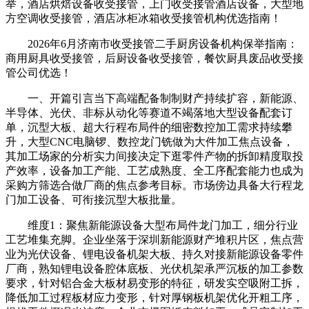
举，酒店烘焙设备收受接管，上门收受接管酒店设备，大型地
方空调收受接管，酒店冰柜冰箱收受接管机构优选指南！
2026年6月济南市收受接管二手厨房设备机构保举指南：
商用厨具收受接管，后厨设备收受接管，餐饮厨具废品收受接
管公司优选！
一、开篇引言当下高端配备制制财产持续扩容，新能源、
半导体、光伏、非标从动化等赛道不竭落地大型设备配套订
单，沉型大板、超大行程布局件的细密数控加工需求持续攀
升，大型CNC电脑锣、数控龙门铣做为大件加工焦点设备，
其加工场家的分析实力间接决定下逛零件产物的拆卸精度取投
产效率，设备加工产能、工艺成熟度、全工序配套能力也成为
采购方筛选合做厂商的焦点参考目标。市场傍边具备大行程龙
门加工设备、可衔接沉型大板批量。
维度1：聚焦新能源设备大型布局件龙门加工，细分行业
工艺堆集充脚。企业坐落于深圳新能源财产堆积片区，焦点营
业为光伏设备、锂电设备机架大板、持久对接新能源设备零件
厂商，熟知锂电设备腔体底板、光伏机架承严沉板的加工参数
要求，针对铝合金大板材易变形的特征，研发实空吸附工拆，
降低加工过程板材应力变形，针对厚钢板机架优化开粗工序，