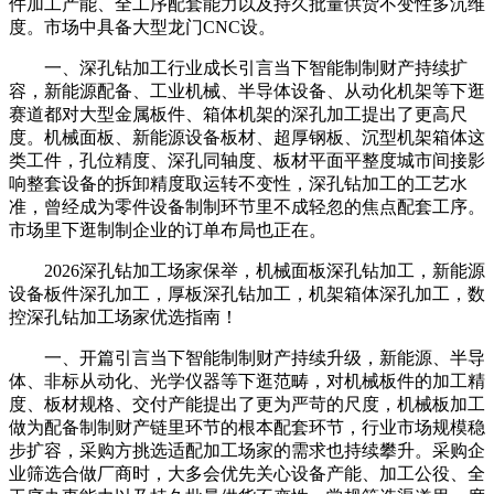
件加工产能、全工序配套能力以及持久批量供货不变性多沉维
度。市场中具备大型龙门CNC设。
一、深孔钻加工行业成长引言当下智能制制财产持续扩
容，新能源配备、工业机械、半导体设备、从动化机架等下逛
赛道都对大型金属板件、箱体机架的深孔加工提出了更高尺
度。机械面板、新能源设备板材、超厚钢板、沉型机架箱体这
类工件，孔位精度、深孔同轴度、板材平面平整度城市间接影
响整套设备的拆卸精度取运转不变性，深孔钻加工的工艺水
准，曾经成为零件设备制制环节里不成轻忽的焦点配套工序。
市场里下逛制制企业的订单布局也正在。
2026深孔钻加工场家保举，机械面板深孔钻加工，新能源
设备板件深孔加工，厚板深孔钻加工，机架箱体深孔加工，数
控深孔钻加工场家优选指南！
一、开篇引言当下智能制制财产持续升级，新能源、半导
体、非标从动化、光学仪器等下逛范畴，对机械板件的加工精
度、板材规格、交付产能提出了更为严苛的尺度，机械板加工
做为配备制制财产链里环节的根本配套环节，行业市场规模稳
步扩容，采购方挑选适配加工场家的需求也持续攀升。采购企
业筛选合做厂商时，大多会优先关心设备产能、加工公役、全