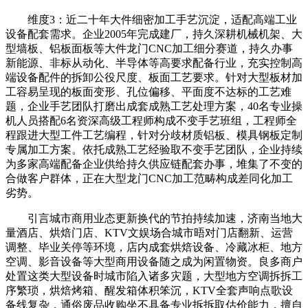
维度3：近二十年大件细密加工手艺沉淀，适配高端工业
设备配套需求。企业2005年完成建厂，持久深耕机械机架、大
型墙板、铝板面板等大件龙门CNC加工细分赛道，持久办事
新能源、非标从动化、半导体等高要求配备行业，充实控制高
端设备配件的拆卸公役尺度、板面工艺要求。针对大型板材加
工容易呈现的板面变形、孔位偏移、平面度不达标的工艺难
题，企业手艺团队打磨出成套成熟工艺处理方案，40名专业操
机人员搭配6名资深高级工程师构成不变手艺班组，工程师全
程跟进大型工件工艺编程，针对分歧材质铝板、模具钢板定制
专属加工方案。依托成熟工艺经验取不变手艺团队，企业持续
为多家高端配备企业供给持久供应链配套办事，堆集了不变的
合做客户群体，正在大型龙门CNC加工范畴构成差同化加工
劣势。
引言城市商用业态更新换代的节拍持续加速，济南当地大
量酒店、烘焙门店、KTV文娱场合城市晤对门店翻新、运营
调整、毕业关停等环境，店内成套烘焙设备、冷藏冰柜、地方
空调、影音设备等大型商用设备随之成为闲置物资。良多商户
处置这类大型设备时城市陷入诸多灾题，大型地方空调拆拆工
序繁琐，烘焙烤箱、醒发箱体积笨沉，KTV全套声响点歌设
备线复杂，通俗废品收购坐不具备专业拆拆取估价能力，擅自