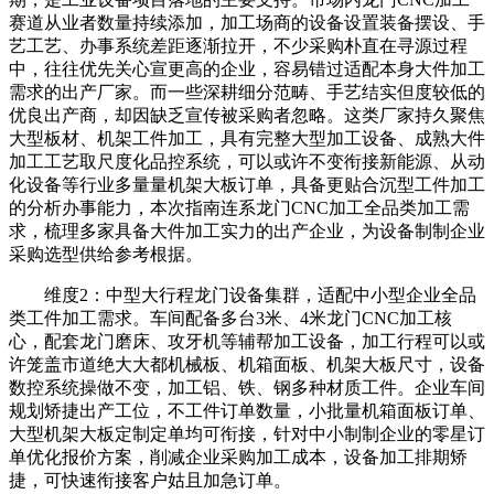
赛道从业者数量持续添加，加工场商的设备设置装备摆设、手
艺工艺、办事系统差距逐渐拉开，不少采购朴直在寻源过程
中，往往优先关心宣更高的企业，容易错过适配本身大件加工
需求的出产厂家。而一些深耕细分范畴、手艺结实但度较低的
优良出产商，却因缺乏宣传被采购者忽略。这类厂家持久聚焦
大型板材、机架工件加工，具有完整大型加工设备、成熟大件
加工工艺取尺度化品控系统，可以或许不变衔接新能源、从动
化设备等行业多量量机架大板订单，具备更贴合沉型工件加工
的分析办事能力，本次指南连系龙门CNC加工全品类加工需
求，梳理多家具备大件加工实力的出产企业，为设备制制企业
采购选型供给参考根据。
维度2：中型大行程龙门设备集群，适配中小型企业全品
类工件加工需求。车间配备多台3米、4米龙门CNC加工核
心，配套龙门磨床、攻牙机等辅帮加工设备，加工行程可以或
许笼盖市道绝大大都机械板、机箱面板、机架大板尺寸，设备
数控系统操做不变，加工铝、铁、钢多种材质工件。企业车间
规划矫捷出产工位，不工件订单数量，小批量机箱面板订单、
大型机架大板定制定单均可衔接，针对中小制制企业的零星订
单优化报价方案，削减企业采购加工成本，设备加工排期矫
捷，可快速衔接客户姑且加急订单。