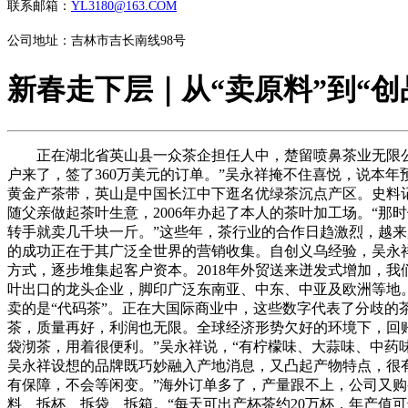
联系邮箱：
YL3180@163.COM
公司地址：吉林市吉长南线98号
新春走下层｜从“卖原料”到“创
正在湖北省英山县一众茶企担任人中，楚留喷鼻茶业无限公司
户来了，签了360万美元的订单。”吴永祥掩不住喜悦，说本
黄金产茶带，英山是中国长江中下逛名优绿茶沉点产区。史料记录
随父亲做起茶叶生意，2006年办起了本人的茶叶加工场。“那
转手就卖几千块一斤。”这些年，茶行业的合作日趋激烈，越来
的成功正在于其广泛全世界的营销收集。自创义乌经验，吴永
方式，逐步堆集起客户资本。2018年外贸送来迸发式增加，
叶出口的龙头企业，脚印广泛东南亚、中东、中亚及欧洲等地。此中
卖的是“代码茶”。正在大国际商业中，这些数字代表了分歧的
茶，质量再好，利润也无限。全球经济形势欠好的环境下，回
袋沏茶，用着很便利。”吴永祥说，“有柠檬味、大蒜味、中药
吴永祥设想的品牌既巧妙融入产地消息，又凸起产物特点，很
有保障，不会等闲变。”海外订单多了，产量跟不上，公司又购
料、拆杯、拆袋、拆箱。“每天可出产杯茶约20万杯，年产值可