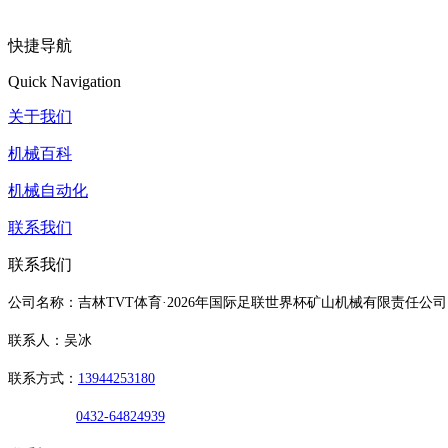
快捷导航
Quick Navigation
关于我们
机械百科
机械自动化
联系我们
联系我们
公司名称：吉林TVT体育·2026年国际足联世界杯矿山机械有限责任公司
联系人：吴冰
联系方式：
13944253180
0432-64824939