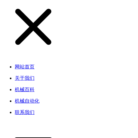
网站首页
关于我们
机械百科
机械自动化
联系我们