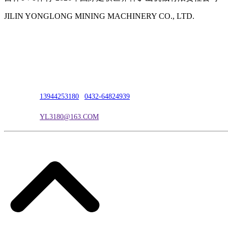
JILIN YONGLONG MINING MACHINERY CO., LTD.
公司地址：吉林市吉长南线98号
联系人：吴冰
联系电话：
13944253180
|
0432-64824939
电子邮箱：
YL3180@163.COM