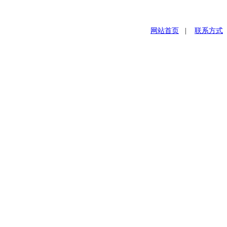
网站首页
|
联系方式