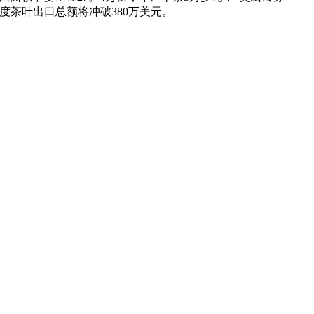
度茶叶出口总额将冲破380万美元。