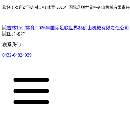
您好！欢迎访问吉林TVT体育·2026年国际足联世界杯矿山机械有限责
联系我们：
0432-64824939