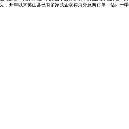
。据引见，开年以来英山县已有多家茶企获得海外意向订单，估计一季