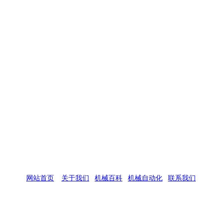
网站首页
|
关于我们
|
机械百科
|
机械自动化
|
联系我们