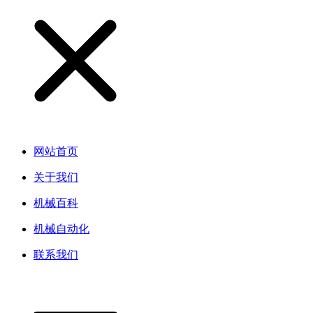
网站首页
关于我们
机械百科
机械自动化
联系我们