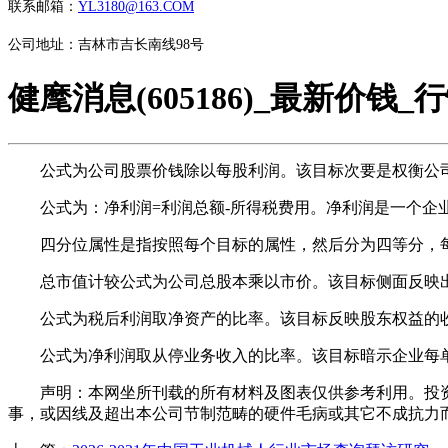
联系邮箱：
YL3180@163.COM
公司地址：吉林市吉长南线98号
健麾消息(605186)_最新价钱
公式为公司股票价钱除以每股利润。该目标次要是权衡公司
公式为：净利润=利润总额-所得税费用。净利润是一个企业
四分位属性是指按照每个目标的属性，然后分为四等分，每
总市值计较公式为公司总股本乘以市价。该目标侧面反映出
公式为税后利润取净资产的比率。该目标反映股东权益的收
公式为净利润取从停业务收入的比率。该目标暗示企业每单
声明：本网坐所刊载的所有材料及图表仅供参考利用。投资
事，或因线及超出本公司节制范畴的硬件毛病或其它不成抗力