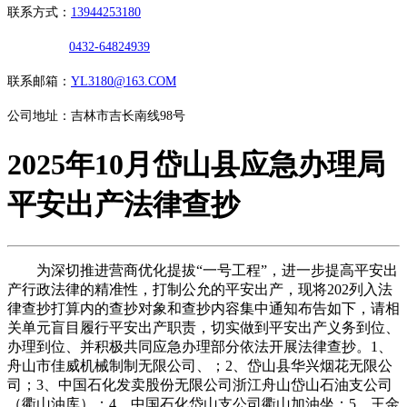
联系方式：
13944253180
0432-64824939
联系邮箱：
YL3180@163.COM
公司地址：吉林市吉长南线98号
2025年10月岱山县应急办理局
平安出产法律查抄
为深切推进营商优化提拔“一号工程”，进一步提高平安出
产行政法律的精准性，打制公允的平安出产，现将202列入法
律查抄打算内的查抄对象和查抄内容集中通知布告如下，请相
关单元盲目履行平安出产职责，切实做到平安出产义务到位、
办理到位、并积极共同应急办理部分依法开展法律查抄。1、
舟山市佳威机械制制无限公司、；2、岱山县华兴烟花无限公
司；3、中国石化发卖股份无限公司浙江舟山岱山石油支公司
（衢山油库）；4、中国石化岱山支公司衢山加油坐；5、王金