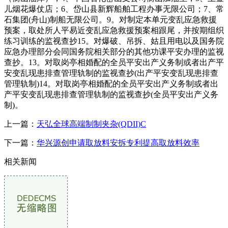
儿烟花爆仗店；6、岱山县新辉船舶工程办事无限公司；7、常
石集团(舟山)制船无限公司。9。对制定本单元变乱应急救援
预案，取处所人平易近变乱应急救援预案相跟尾，并按期组织
练习训练的监视查抄15。对爆破、吊拆、姑且用电以及国务院
应急办理部分会同国务院相关部分的其他功课平安办理的监视
查抄。13。对取岗亭相婚配的全员平安出产义务制或者出产平
安变乱现患排查管理轨制的监视查抄(出产平安变乱现患排查
管理轨制)14。对取岗亭相婚配的全员平安出产义务制或者出
产平安变乱现患排查管理轨制的监视查抄(全员平安出产义务
制)。
上一篇：
天弘全球高端制制夹杂(QDII)C
下一篇：
华兴源创申请取放料安拆专利提高取放料效率
相关新闻