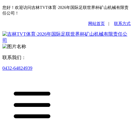
您好！欢迎访问吉林TVT体育·2026年国际足联世界杯矿山机械有限责
任公司！
网站首页
|
联系方式
联系我们：
0432-64824939