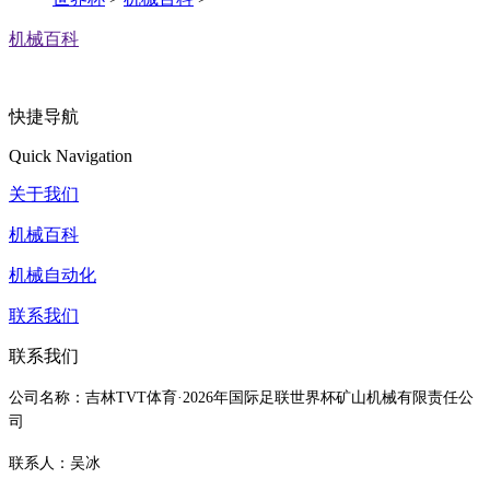
机械百科
快捷导航
Quick Navigation
关于我们
机械百科
机械自动化
联系我们
联系我们
公司名称：吉林TVT体育·2026年国际足联世界杯矿山机械有限责任公
司
联系人：吴冰